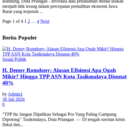
Bandung, Duta Priangan - Investasi atau penanaman modal seakan
menjadi titik terang dalam percepatan pemulihan ekonomi Jawa
Barat yang terpuruk ...
Page 1 of 4
1
2
…
4
Next
Berita Populer
Sosial Politik
H. Denny Romdony: Alasan Efisiensi Apa Ogah
Mikir? Hingga TPP ASN Kota Tasikmalaya Disunat
40%
by
Admin1
30 Juli 2026
0
"TPP Itu Jangan Dijadikan Sebagai Pos Yang Paling Gampang
Dipotong" Tasikmalaya, Duta Priangan — Di tengah sorotan krisis
fiskal dan...