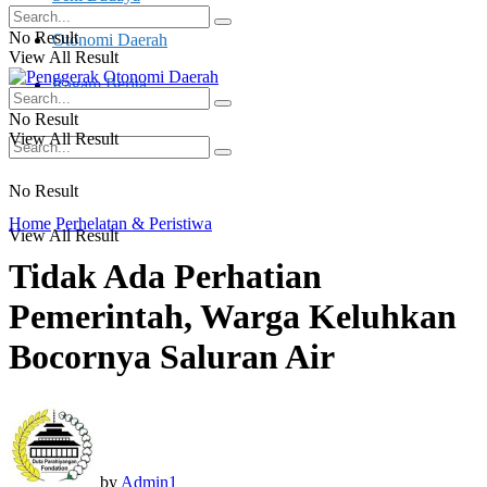
No Result
Otonomi Daerah
View All Result
Ragam Berita
No Result
View All Result
No Result
Home
Perhelatan & Peristiwa
View All Result
Tidak Ada Perhatian
Pemerintah, Warga Keluhkan
Bocornya Saluran Air
by
Admin1