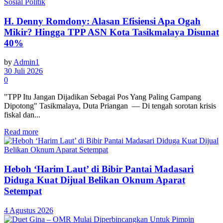
Sosial Politik
H. Denny Romdony: Alasan Efisiensi Apa Ogah
Mikir? Hingga TPP ASN Kota Tasikmalaya Disunat
40%
by
Admin1
30 Juli 2026
0
"TPP Itu Jangan Dijadikan Sebagai Pos Yang Paling Gampang
Dipotong" Tasikmalaya, Duta Priangan — Di tengah sorotan krisis
fiskal dan...
Read more
Heboh ‘Harim Laut’ di Bibir Pantai Madasari
Diduga Kuat Dijual Belikan Oknum Aparat
Setempat
4 Agustus 2026