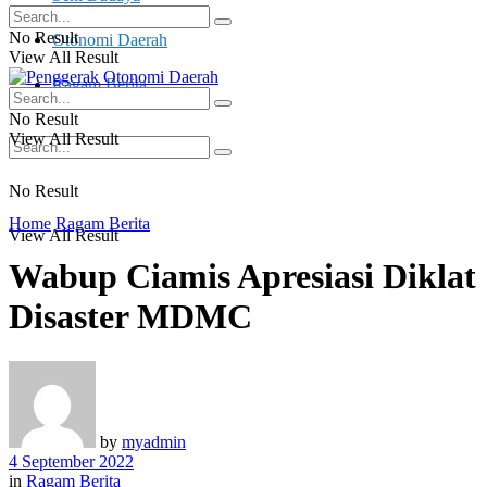
No Result
Otonomi Daerah
View All Result
Ragam Berita
No Result
View All Result
No Result
Home
Ragam Berita
View All Result
Wabup Ciamis Apresiasi Diklat
Disaster MDMC
by
myadmin
4 September 2022
in
Ragam Berita