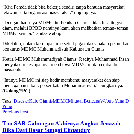
“Kita Pemda tidak bisa bekerja sendiri tanpa bantuan masyarakat,
relawan serta organisasi masyarakat,” ungkapnya.
“Dengan hadirnya MDMC ini Pemkab Ciamis tidak bisa tinggal
diam, melalui BPBD nantinya kami akan melibatkan teman- teman
MDMC semua,” tandas wabup.
Diketahui, dalam kesempatan tersebut juga dilaksanakan pelantikan
pengurus MDMC Muhammadiyah Kabupaten Ciamis.
Ketua MDMC Muhammadiyah Ciamis, Raditya Muhammad Ihsan
menyatakan kesiapannya membawa MDMC ntuk membantu
masyarakat.
“Intinya MDMC ini siap hadir membantu masyarakat dan siap
menjaga nama baik perserikatan Muhammadiyah,” pungkasnya.
(
Galang/*PC)
Tags:
Disaster
Kab. Ciamis
MDMC
Mitugai Bencana
Wabup Yana D
Putra
Previous Post
Tim SAR Gabungan Akhirnya Angkat Jenazah
Dika Dari Dasar Sungai Cintanduy