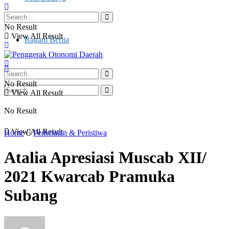
Otonomi Daerah
No Result
View All Result
Ragam Berita
No Result
View All Result
No Result
View All Result
Home
Perhelatan & Peristiwa
Atalia Apresiasi Muscab XII/
2021 Kwarcab Pramuka
Subang