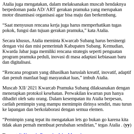
Atalia juga mengatakan, dalam melaksanakan muscab hendaknya
berpedoman pada AD/ ART gerakan pramuka yang merupakan
motor dinamisasi organisasi agar bisa maju dan berkembang.
“Saat menyusun rencana kerja juga harus memperhatikan tugas
pokok, fungsi dan tujuan gerakan pramuka,” kata Atalia.
Secara khusus, Atalia meminta Kwarcab Subang harus bersinergi
dengan visi dan misi pemerintah Kabupaten Subang. Kemudian,
Kwarda Jabar juga memiliki rencana strategis seperti penguatan
program pramuka peduli, inovasi di masa adaptasi kebiasaan baru
dan digitalisasi.
“Rencana program yang dihasilkan haruslah kreatif, inovatif, adaptif
dan penuh manfaat bagi masyarakat luas,” imbuh Atalia.
Muscab XII/ 2021 Kwarcab Pramuka Subang dilaksanakan dengan
menerapkan protokol kesehatan. Perwakilan kwarran pun hanya
dihadiri oleh satu orang. Dalam kesempatan itu Atalia berpesan,
carilah pemimpin yang mampu memimpin dirinya sendiri, mau turun
ke lapangan dan berkolaborasi dengan semua elemen.
“Pemimpin yang tepat itu mengatakan lets go bukan go karena kita
tidak akan pernah membuat perubahan sendirian,” tegas Atalia . (
yy
)