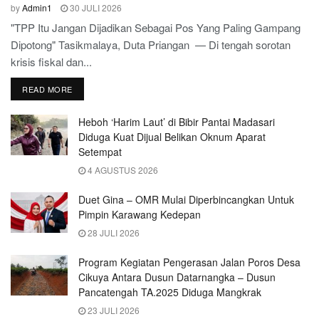
by
Admin1
30 JULI 2026
"TPP Itu Jangan Dijadikan Sebagai Pos Yang Paling Gampang
Dipotong" Tasikmalaya, Duta Priangan — Di tengah sorotan
krisis fiskal dan...
READ MORE
Heboh ‘Harim Laut’ di Bibir Pantai Madasari
Diduga Kuat Dijual Belikan Oknum Aparat
Setempat
4 AGUSTUS 2026
Duet Gina – OMR Mulai Diperbincangkan Untuk
Pimpin Karawang Kedepan
28 JULI 2026
Program Kegiatan Pengerasan Jalan Poros Desa
Cikuya Antara Dusun Datarnangka – Dusun
Pancatengah TA.2025 Diduga Mangkrak
23 JULI 2026