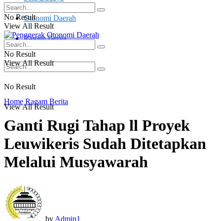
No Result
Otonomi Daerah
View All Result
Ragam Berita
No Result
View All Result
No Result
Home
Ragam Berita
View All Result
Ganti Rugi Tahap ll Proyek
Leuwikeris Sudah Ditetapkan
Melalui Musyawarah
by
Admin1