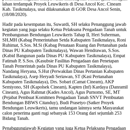
lahan terdampak Proyek Leuwikeris di Desa Ancol Kec. Cineam
Kab. Tasikmalaya, usai dilaksanakan di GOR Desa Ancol Senin,
(18/08/2020).
Hadir pada kesempatan itu, Suwardi, SH selaku Penanggung jawab
kegiatan yang juga selaku Ketua Pelaksana Pengadaan Tanah untuk
Pembangunan Bendungan Leuwikeris Tahap II, Heri Suherman,
SH,MH (Kabag Pemerintahan Setda Kabupaten Tasikmalaya, Roni
Ruhimat, S.Sos. M.Si (Kabag Penataan Ruang dan Pertanahan pada
Dinas PU Kabupaten Tasikmalaya), Wawan Hendrawan, S.Sos.
(Kabid Bangunan pada Dinas PU Kabupaten Tasikmalaya), Empat
Fatimah P, S.Sos. (Kasubsie Fasilitas Pengadaan dan Penetapan
Tanah Pemerintah pada Dinas PU Kabupaten Tasikmalaya),
Nandang Heryana, S.Hut (Perwakilan Dinas Pertanian Kabupaten
Tasikmalaya), Asep Heryadi Seriawan, ST (Kasi Pertanahan
Kabupaten Tasikmalaya), Drs. Sobari (Camat Cineam), AKP
Semiyono, SH (Kapolsek Cineam), Kapten (Inf) Kardaya (Danramil
Cineam), Agus Rahmat (Kades Ancol), Agus Purnomo, SE, MT
(Pejabat Pembuat Komitmen Pengadaan Tanah SNVT Pembuatan
Bendungan BBWS Citanduy), Budi Prasetyo (Satker Proyek
Bendungan Leuwikeris), tamu undangan lainnya serta Masyarakat
calon penerima ganti rugi sebanyak 153 Orang dari sejumlah 253
Bidang Tanah.
Penabggungjawab Kegiatan yang juga Ketua Pelaksana Pengadaan