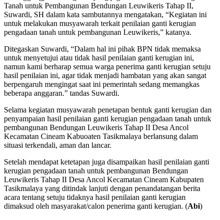
Tanah untuk Pembangunan Bendungan Leuwikeris Tahap II,
Suwardi, SH dalam kata sambutannya mengatakan, “Kegiatan ini
untuk melakukan musyawarah terkait penilaian ganti kerugian
pengadaan tanah untuk pembangunan Leuwikeris,” katanya.
Ditegaskan Suwardi, “Dalam hal ini pihak BPN tidak memaksa
untuk menyetujui atau tidak hasil penilaian ganti kerugian ini,
namun kami berharap semua warga penerima ganti kerugian setuju
hasil penilaian ini, agar tidak menjadi hambatan yang akan sangat
berpengaruh mengingat saat ini pemerintah sedang memangkas
beberapa anggaran.” tandas Suwardi.
Selama kegiatan musyawarah penetapan bentuk ganti kerugian dan
penyampaian hasil penilaian ganti kerugian pengadaan tanah untuk
pembangunan Bendungan Leuwikeris Tahap II Desa Ancol
Kecamatan Cineam Kabuoaten Tasikmalaya berlansung dalam
situasi terkendali, aman dan lancar.
Setelah mendapat ketetapan juga disampaikan hasil penilaian ganti
kerugian pengadaan tanah untuk pembangunan Bendungan
Leuwikeris Tahap II Desa Ancol Kecamatan Cineam Kabupaten
Tasikmalaya yang ditindak lanjuti dengan penandatangan berita
acara tentang setuju tidaknya hasil penilaian ganti kerugian
dimaksud oleh masyarakat/calon penerima ganti kerugian. (
Abi
)