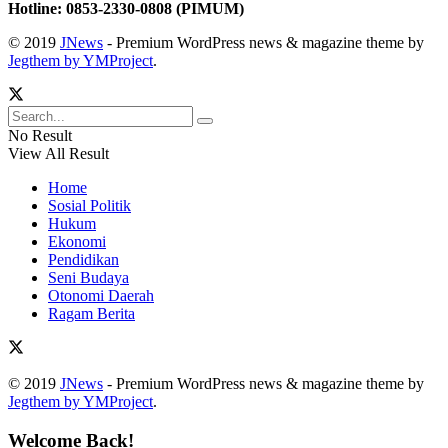
Hotline: 0853-2330-0808 (PIMUM)
© 2019
JNews
- Premium WordPress news & magazine theme by
Jegthem by YMProject
.
No Result
View All Result
Home
Sosial Politik
Hukum
Ekonomi
Pendidikan
Seni Budaya
Otonomi Daerah
Ragam Berita
© 2019
JNews
- Premium WordPress news & magazine theme by
Jegthem by YMProject
.
Welcome Back!