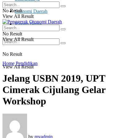
No Result
Otonomi Daerah
View All Result
Ragam Berita
No Result
View All Result
No Result
Home
Pendidikan
View All Result
Jelang USBN 2019, UPT
Cimerak Cijulang Gelar
Workshop
by
myadmin