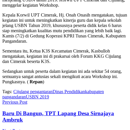
menggelar kegiatan Workshop.
Kepala Korwil UPT Cimerak, Hj. Onah Onasih mengatakan, tujuan
kegiatan ini untuk meningkatkan kinerja guru dan kepala sekolah
jelang USBN Tahun 2019, khususnya peserta didik kelas 6 harus
siap meningkatkan kualitas mutu pendidikan yang lebih baik lagi.
Kamis (7/2) di Gedung Koperasi KPRI Tunas Cimerak, Kabupaten
Pangandaran.
Sementara itu, Ketua K3S Kecamatan Cimerak, Kasbulloh
mengatakan, kegiatan ini di prakarsai oleh Forum KKG Cijulang
dan Cimerak beserta K3S.
Sedangkan untuk peserta dalam kegiatan ini ada sekitar 54 orang,
semuanya sangat antusias sekali mengikuti acara Workshop ini.
Pungkasnya. (
Repan
)
Tags:
Cijulang pengantaran
Dinas Pendidikan
kabupaten
pangandaran
USBN 2019
Previous Post
Baru Di Bangun, TPT Lapang Desa Sirnajaya
Ambruk