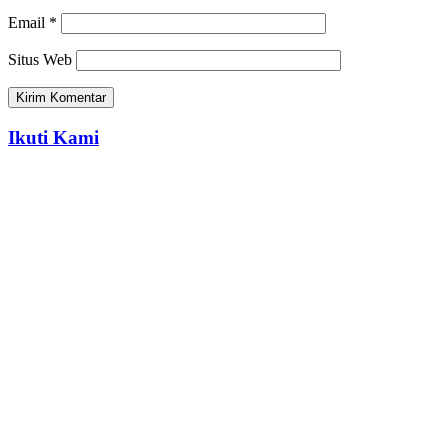
Email
*
Situs Web
Ikuti Kami