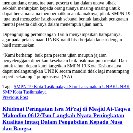
mengundang orang tua para peserta ujian dalam upaya pihak
sekolah menitipkan kepada orang tuanya masing-masing untuk
dapat bersama-sama memperhatikan anak-anaknya, pihak SMPN 19
juga usai menggelar Istighosyah sebagai bentuk langkah penguatan
mental peserta didiknya dalam menempuh ujian nanti.
Dipenghujung perbincangan Tarlin menyampaikan harapannya,
agar pada pelaksanaan UNBK nanti bisa berjalan lancar dengan
hasil memuaskan.
“Kami berharap, baik para peserta ujian maupun jajaran
penyelenggara diberikan kesehatan baik fisik maupun mental. Dan
untuk tahun depan kami targetkan SMPN 19 Kota Tasikmalaya
dapat melangsungkan UNBK secara mandiri tidak lagi menumpang
seperti sekarang.” pungkasnya. (AA)
Tags:
SMPN 19 Kota Tasikmalaya Siap Laksanakan UNBK
UNBK
SMP Kota Tasikmalaya
Previous Post
Khidmat Peringatan Isra Mi’raj di Mesjid At-Taqwa
Makodim 0612/Tsm Langkah Nyata Peningkatan
Kualitas Imtaq Dalam Pengabdian Kepada Nusa
dan Bangsa