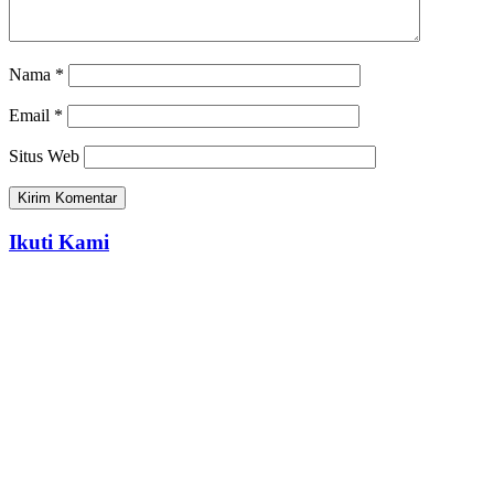
Nama
*
Email
*
Situs Web
Ikuti Kami