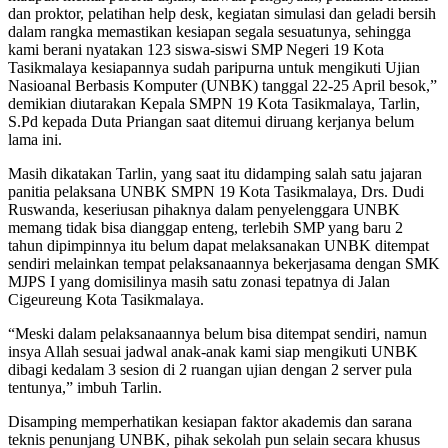
dan proktor, pelatihan help desk, kegiatan simulasi dan geladi bersih
dalam rangka memastikan kesiapan segala sesuatunya, sehingga
kami berani nyatakan 123 siswa-siswi SMP Negeri 19 Kota
Tasikmalaya kesiapannya sudah paripurna untuk mengikuti Ujian
Nasioanal Berbasis Komputer (UNBK) tanggal 22-25 April besok,”
demikian diutarakan Kepala SMPN 19 Kota Tasikmalaya, Tarlin,
S.Pd kepada Duta Priangan saat ditemui diruang kerjanya belum
lama ini.
Masih dikatakan Tarlin, yang saat itu didamping salah satu jajaran
panitia pelaksana UNBK SMPN 19 Kota Tasikmalaya, Drs. Dudi
Ruswanda, keseriusan pihaknya dalam penyelenggara UNBK
memang tidak bisa dianggap enteng, terlebih SMP yang baru 2
tahun dipimpinnya itu belum dapat melaksanakan UNBK ditempat
sendiri melainkan tempat pelaksanaannya bekerjasama dengan SMK
MJPS I yang domisilinya masih satu zonasi tepatnya di Jalan
Cigeureung Kota Tasikmalaya.
“Meski dalam pelaksanaannya belum bisa ditempat sendiri, namun
insya Allah sesuai jadwal anak-anak kami siap mengikuti UNBK
dibagi kedalam 3 sesion di 2 ruangan ujian dengan 2 server pula
tentunya,” imbuh Tarlin.
Disamping memperhatikan kesiapan faktor akademis dan sarana
teknis penunjang UNBK, pihak sekolah pun selain secara khusus