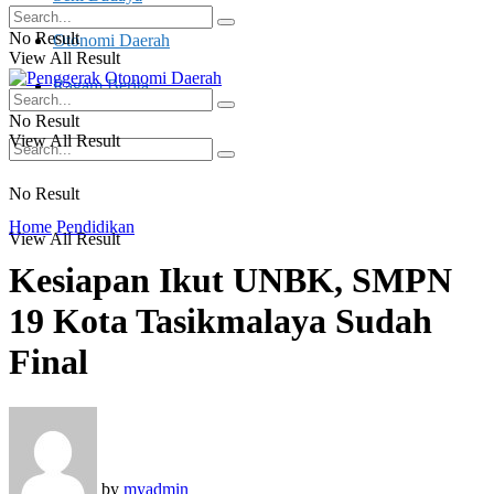
No Result
Otonomi Daerah
View All Result
Ragam Berita
No Result
View All Result
No Result
Home
Pendidikan
View All Result
Kesiapan Ikut UNBK, SMPN
19 Kota Tasikmalaya Sudah
Final
by
myadmin