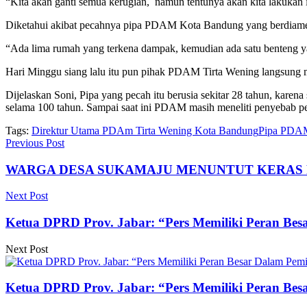
“Kita akan ganti semua kerugian, namun tentunya akan kita lakukan in
Diketahui akibat pecahnya pipa PDAM Kota Bandung yang berdiameter 
“Ada lima rumah yang terkena dampak, kemudian ada satu benteng ya
Hari Minggu siang lalu itu pun pihak PDAM Tirta Wening langsung m
Dijelaskan Soni, Pipa yang pecah itu berusia sekitar 28 tahun, karen
selama 100 tahun. Sampai saat ini PDAM masih meneliti penyebab pec
Tags:
Direktur Utama PDAm Tirta Wening Kota Bandung
Pipa PDA
Previous Post
WARGA DESA SUKAMAJU MENUNTUT KERAS 
Next Post
Ketua DPRD Prov. Jabar: “Pers Memiliki Peran Bes
Next Post
Ketua DPRD Prov. Jabar: “Pers Memiliki Peran Bes