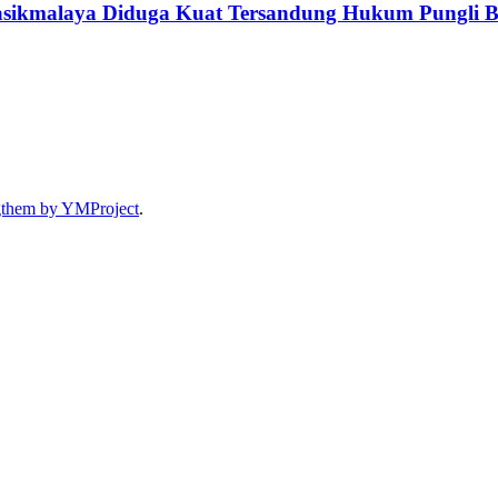
asikmalaya Diduga Kuat Tersandung Hukum Pungli B
gthem by YMProject
.