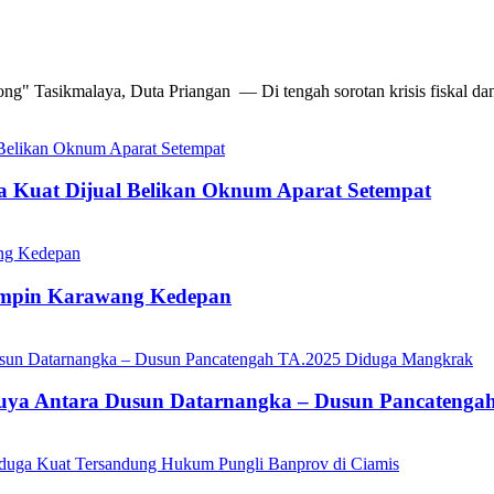
g" Tasikmalaya, Duta Priangan — Di tengah sorotan krisis fiskal dan
ga Kuat Dijual Belikan Oknum Aparat Setempat
impin Karawang Kedepan
ikuya Antara Dusun Datarnangka – Dusun Pancateng