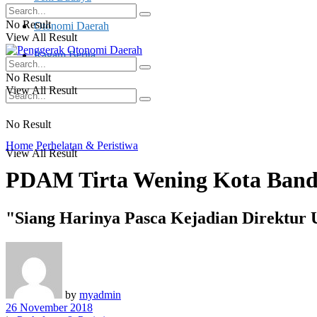
No Result
Otonomi Daerah
View All Result
Ragam Berita
No Result
View All Result
No Result
Home
Perhelatan & Peristiwa
View All Result
PDAM Tirta Wening Kota Band
"Siang Harinya Pasca Kejadian Direktur
by
myadmin
26 November 2018