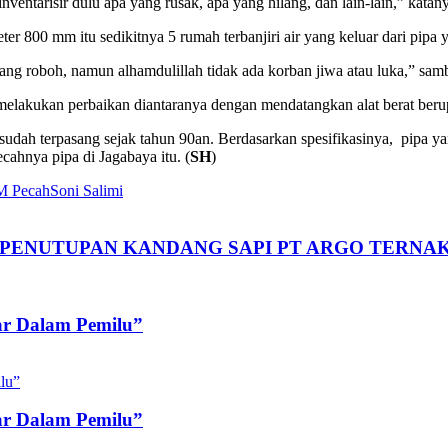
ventarisir dulu apa yang rusak, apa yang hilang, dan lain-lain,” kata
800 mm itu sedikitnya 5 rumah terbanjiri air yang keluar dari pipa y
ng roboh, namun alhamdulillah tidak ada korban jiwa atau luka,” sam
elakukan perbaikan diantaranya dengan mendatangkan alat berat berup
a sudah terpasang sejak tahun 90an. Berdasarkan spesifikasinya, pipa y
ahnya pipa di Jagabaya itu. (
SH
)
M Pecah
Soni Salimi
PENUTUPAN KANDANG SAPI PT ARGO TERNAK
ar Dalam Pemilu”
ar Dalam Pemilu”