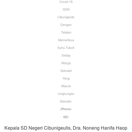
Covid-19
SDN
Cibunigeulis
Dengan
Telaten
Memeriksa
Suhu Tubuh
Setiap
Warga
Sekolah
Yang
Masuk
Lingkungan
Sekolah.
(
Photo:
)
NZ
Kepala SD Negeri Cibunigeulis, Dra. Noneng Hanifa Haop