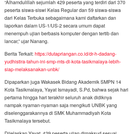
“Alhamdulillah sejumlah 429 peserta yang terdiri dari 370
peserta siswa-siswi Kelas Regular dan 59 siswa-siswa
dari Kelas Terbuka sebagaimana kami daftarkan dan
laporkan dalam US-1/US-2 secara umum dapat
menempuh ujian berbasis komputer dengan tertib dan
lancar,” ujar Nanang.
Berita Terkait:
https://dutapriangan.co.id/dr-h-dadang-
yudhistira-tahun-ini-smp-mts-di-kota-tasikmalaya-lebih-
siap-melaksanakan-unbk/
Dipaparkan juga Wakasek Bidang Akademik SMPN 14
Kota Tasikmalaya, Yayat Ismayadi, S.Pd, bahwa sejak hari
pertama hingga hari terakhir seluruh anak didiknya
nampak nyaman-nyaman saja mengikuti UNBK yang
diselenggarakannya di SMK Muhammadiyah Kota
Tasikmalaya tersebut.
Dijelaskan Yayat, 429 peserta ujian dimaksud sesuai