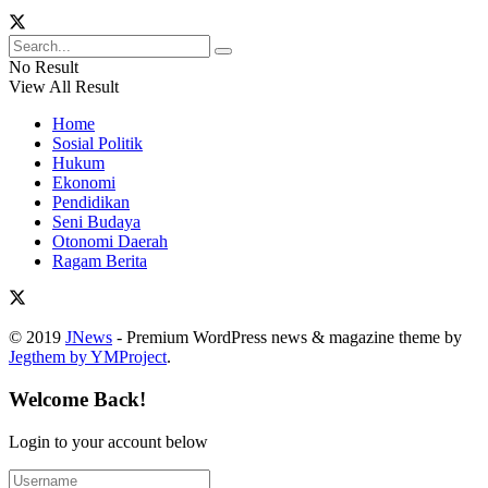
No Result
View All Result
Home
Sosial Politik
Hukum
Ekonomi
Pendidikan
Seni Budaya
Otonomi Daerah
Ragam Berita
© 2019
JNews
- Premium WordPress news & magazine theme by
Jegthem by YMProject
.
Welcome Back!
Login to your account below