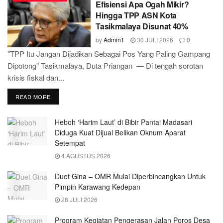
Efisiensi Apa Ogah Mikir?
Hingga TPP ASN Kota
Tasikmalaya Disunat 40%
by
Admin1
30 JULI 2026
0
"TPP Itu Jangan Dijadikan Sebagai Pos Yang Paling Gampang
Dipotong" Tasikmalaya, Duta Priangan — Di tengah sorotan
krisis fiskal dan...
READ MORE
Heboh ‘Harim Laut’ di Bibir Pantai Madasari
Diduga Kuat Dijual Belikan Oknum Aparat
Setempat
4 AGUSTUS 2026
Duet Gina – OMR Mulai Diperbincangkan Untuk
Pimpin Karawang Kedepan
28 JULI 2026
Program Kegiatan Pengerasan Jalan Poros Desa