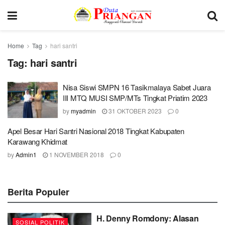
Home
Tag
hari santri
Tag:
hari santri
Nisa Siswi SMPN 16 Tasikmalaya Sabet Juara
III MTQ MUSI SMP/MTs Tingkat Priatim 2023
by
myadmin
31 OKTOBER 2023
0
Apel Besar Hari Santri Nasional 2018 Tingkat Kabupaten
Karawang Khidmat
by
Admin1
1 NOVEMBER 2018
0
Berita Populer
H. Denny Romdony: Alasan
SOSIAL POLITIK