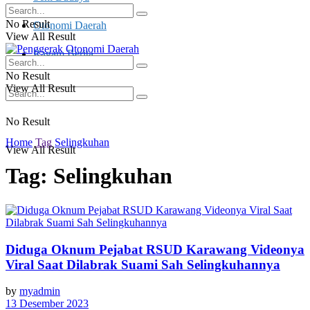
No Result
Otonomi Daerah
View All Result
Ragam Berita
No Result
View All Result
No Result
Home
Tag
Selingkuhan
View All Result
Tag:
Selingkuhan
Diduga Oknum Pejabat RSUD Karawang Videonya
Viral Saat Dilabrak Suami Sah Selingkuhannya
by
myadmin
13 Desember 2023