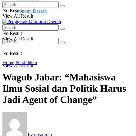
No Result
Otonomi Daerah
View All Result
Ragam Berita
No Result
View All Result
No Result
Home
Pendidikan
View All Result
Wagub Jabar: “Mahasiswa
Ilmu Sosial dan Politik Harus
Jadi Agent of Change”
by
myadmin