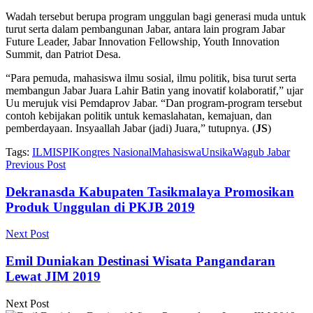
Wadah tersebut berupa program unggulan bagi generasi muda untuk
turut serta dalam pembangunan Jabar, antara lain program Jabar
Future Leader, Jabar Innovation Fellowship, Youth Innovation
Summit, dan Patriot Desa.
“Para pemuda, mahasiswa ilmu sosial, ilmu politik, bisa turut serta
membangun Jabar Juara Lahir Batin yang inovatif kolaboratif,” ujar
Uu merujuk visi Pemdaprov Jabar. “Dan program-program tersebut
contoh kebijakan politik untuk kemaslahatan, kemajuan, dan
pemberdayaan. Insyaallah Jabar (jadi) Juara,” tutupnya. (
JS
)
Tags:
ILMISPI
Kongres Nasional
Mahasiswa
Unsika
Wagub Jabar
Previous Post
Dekranasda Kabupaten Tasikmalaya Promosikan
Produk Unggulan di PKJB 2019
Next Post
Emil Duniakan Destinasi Wisata Pangandaran
Lewat JIM 2019
Next Post