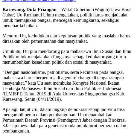
Karawang, Duta Priangan
– Wakil Gubernur (Wagub) Jawa Barat
(Jabar) Uu Ruzhanul Ulum mengatakan, politik harus menjadi alat
untuk memajukan bangsa, mencegah kemungkaran, sekaligus
menebar kebaikan.
Menurut Uu, kedudukan dan keputusan politik yang maslahat harus
dirasakan oleh pemerintahan dan masyarakat.
Untuk itu, Uu pun mendorong para mahasiswa Ilmu Sosial dan Ilmu
Politik untuk menjalankan fungsinya sebagai edukator yang turun
menumbuhkan kesadaran politik dan sosial di masyarakat.
“Dengan nasionalisme, patriotisme, serta kecintaan pada bangsa,
mahasiswa harus berperan jadi agent of change di tengah-tengah
masyarakat,” kata Uu saat membuka Kongres Nasional Ikatan
Lembaga Mahasiswa Ilmu Sosial dan Ilmu Politik se-Indonesia
(ILMISPI) Tahun 2019 di Aula Universitas Singaperbangsa Kab.
Karawang, Senin (04/11/2019).
Apalagi, lanjut Uu, dalam lingkup demokrasi setiap individu bisa
mengambil peran dalam pembangunan. Uu menambahkan,
Pemerintah Daerah Provinsi (Pemdaprov) Jabar dengan Birokrasi
3.0 siap mewadahi para generasi muda untuk turut berperan dalam
pembangunan.