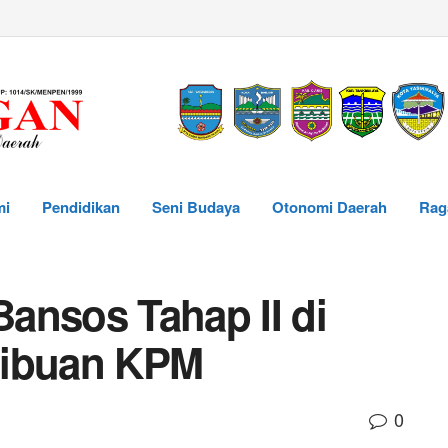
mi
Pendidikan
Seni Budaya
Otonomi Daerah
Rag
ansos Tahap II di
Ribuan KPM
0