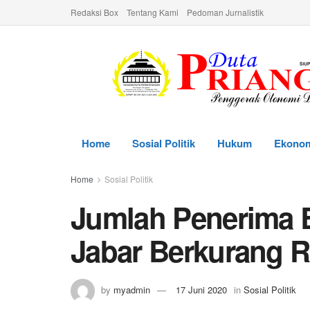
Redaksi Box
Tentang Kami
Pedoman Jurnalistik
Home
Sosial Politik
Hukum
Ekono
Home
Sosial Politik
Jumlah Penerima B
Jabar Berkurang 
by
myadmin
17 Juni 2020
in
Sosial Politik