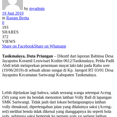
by
myadmin
19 Juni 2019
in
Ragam Berita
0
193
SHARES
372
VIEWS
Share on Facebook
Share on Whatsapp
Tasikmalaya, Duta Priangan
– Dikutif dari laporan Babinsa Desa
Jayaputra Koramil Leuwisari Kodim 0612/Tasikmalaya, Pelda Padli
Abdi telah melaporkan penemuan mayat laki-laki pada Rabu sore
(19/06/2019) di sebuah aliran sungai di Kp. Jareged RT 03/01 Desa
Jayaputra Kecamatan Sariwangi Kabupaten Tasikmalaya.
Lebih dijelaskan lagi bahwa, salah seorang warga setempat Aceng
(50) yang sore itu hendak menonton latihan Volly Ball di lapangan
SMK Sariwangi. Tidak jauh dari lokasi berlangsungnya latihan
volly dimaksud, dipertengahan jalan yang dilaluinya saksi (Aceng-
red) melihat benda tidak dikenal yang dianggapnya itu seperti bola
voly, sehingga saksi berteriak ke pemain voly yg sedang latihan.