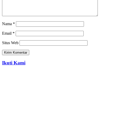
Nama
*
Email
*
Situs Web
Ikuti Kami