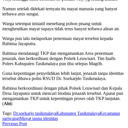
Namun setelah didekati ternyata itu mayat manusia yang hanyut
terbawa arus sungai.
Warga setempat inisiatif menebang pohon pisang untuk
menghentikan mayat supaya tidak terus hanyut terbawa aliran air.
Warga pun lalu melaporkan penemuan mayat tersebut kepada
Babinsa Jayaputra.
Babinsa mendatangi TKP dan mengamankan Area penemuan
jenazah, dan berkordinasi dengan Polsek Leuwisari. Tim Inafis
Polres Kabupaten Tasikmalaya pun tiba selepas Magrib.
Guna kepentingan penyelidikan lebih lanjut, jenazah tanpa identitas
tersebut dibawa polisi RSUD Dr. Soekarjdo Tasikmalaya.
Babinsa berkoordinasi dengan pihak Polsek Leuwisari dan Kepala
Desa Jayaputra untuk mencari biodata jenazah tersebut. Aparat pun
mengamankan TKP untuk kepentingan proses olah TKP lanjutan.
(
Abi
)
Tags:
Dr.soekarjo tasikmalaya
Kabupaten Tasikmalaya
Kecamatan
sariwangi
Mayat tanpa identitas
Previous Post