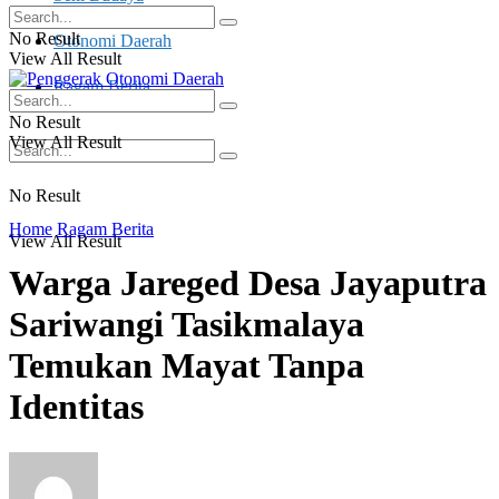
No Result
Otonomi Daerah
View All Result
Ragam Berita
No Result
View All Result
No Result
Home
Ragam Berita
View All Result
Warga Jareged Desa Jayaputra
Sariwangi Tasikmalaya
Temukan Mayat Tanpa
Identitas